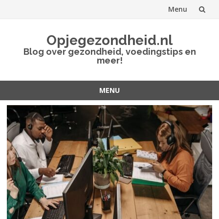
Menu
Spring
Opjegezondheid.nl
naar
Blog over gezondheid, voedingstips en
meer!
inhoud
MENU
Spring
naar
inhoud