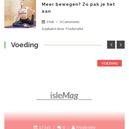
Meer bewegen? Zo pak je het
aan
3 feb
/
0 Comments
Geplaatst door
Frederieke
Voeding
VOEDING
17 mrt
/
0
/
Frederieke