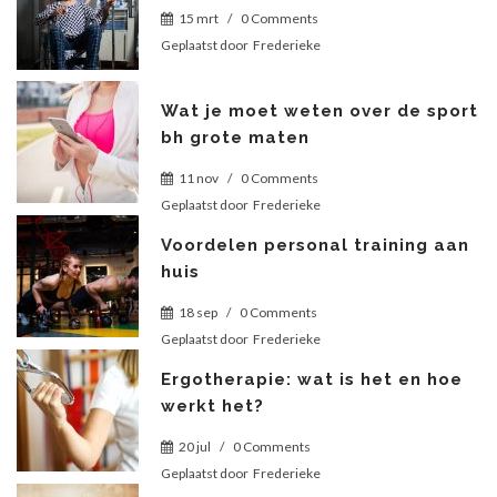
15 mrt
/
0 Comments
Geplaatst door
Frederieke
Wat je moet weten over de sport
bh grote maten
11 nov
/
0 Comments
Geplaatst door
Frederieke
Voordelen personal training aan
huis
18 sep
/
0 Comments
Geplaatst door
Frederieke
Ergotherapie: wat is het en hoe
werkt het?
20 jul
/
0 Comments
Geplaatst door
Frederieke