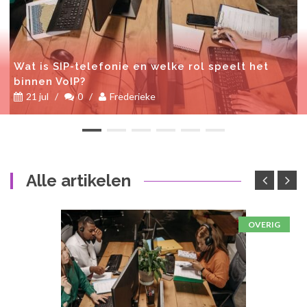
Wat is SIP-telefonie en welke rol speelt het
binnen VoIP?
21 jul
/
0
/
Frederieke
Alle artikelen
OVERIG