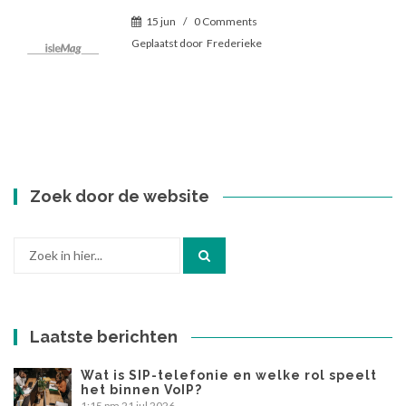
15 jun
/
0 Comments
Geplaatst door
Frederieke
Zoek door de website
Zoek
naar:
Laatste berichten
Wat is SIP-telefonie en welke rol speelt
het binnen VoIP?
1:15 pm
21 jul 2026