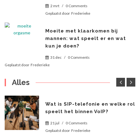
2 mrt
/
0 Comments
Geplaatst door
Frederieke
Moeite met klaarkomen bij
mannen: wat speelt er en wat
kun je doen?
31 dec
/
0 Comments
Geplaatst door
Frederieke
Alles
Wat is SIP-telefonie en welke rol
speelt het binnen VoIP?
21 jul
/
0 Comments
Geplaatst door
Frederieke