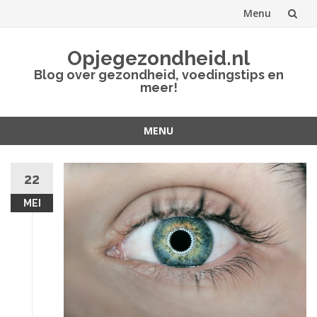
Menu
Spring
Opjegezondheid.nl
naar
Blog over gezondheid, voedingstips en
meer!
inhoud
MENU
Spring
naar
22
inhoud
MEI