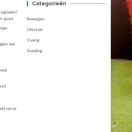
Categorieën
 signalen?
et goed.
Bewegen
mige
Lifestyle
Overig
ijgen van
Voeding
eeld
uurt
ld van je