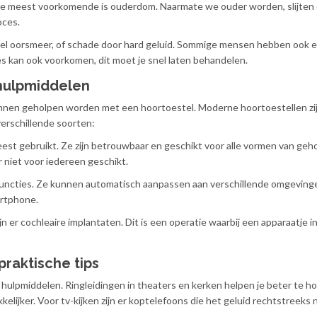
. De meest voorkomende is ouderdom. Naarmate we ouder worden, slijten 
oces.
eel oorsmeer, of schade door hard geluid. Sommige mensen hebben ook er
s kan ook voorkomen, dit moet je snel laten behandelen.
 hulpmiddelen
en geholpen worden met een hoortoestel. Moderne hoortoestellen zijn
verschillende soorten:
est gebruikt. Ze zijn betrouwbaar en geschikt voor alle vormen van geho
r niet voor iedereen geschikt.
uncties. Ze kunnen automatisch aanpassen aan verschillende omgeving
artphone.
 er cochleaire implantaten. Dit is een operatie waarbij een apparaatje in
raktische tips
 hulpmiddelen. Ringleidingen in theaters en kerken helpen je beter te ho
ijker. Voor tv-kijken zijn er koptelefoons die het geluid rechtstreeks n