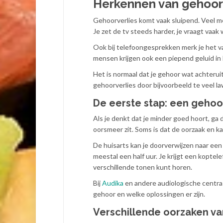
Herkennen van gehoor
Gehoorverlies komt vaak sluipend. Veel me
Je zet de tv steeds harder, je vraagt vaak
Ook bij telefoongesprekken merk je het v
mensen krijgen ook een piepend geluid in h
Het is normaal dat je gehoor wat achteru
gehoorverlies door bijvoorbeeld te veel l
De eerste stap: een gehoo
Als je denkt dat je minder goed hoort, ga d
oorsmeer zit. Soms is dat de oorzaak en k
De huisarts kan je doorverwijzen naar een 
meestal een half uur. Je krijgt een kopte
verschillende tonen kunt horen.
Bij
Audika
en andere audiologische centra 
gehoor en welke oplossingen er zijn.
Verschillende oorzaken va