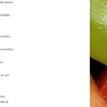
de kleine
felijke
 klein,
orverlies.
en.
 je oor
ren.
aar je