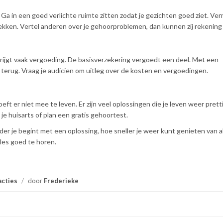
Ga in een goed verlichte ruimte zitten zodat je gezichten goed ziet. Ver
ekken. Vertel anderen over je gehoorproblemen, dan kunnen zij rekenin
krijgt vaak vergoeding. De basisverzekering vergoedt een deel. Met een
r terug. Vraag je audicien om uitleg over de kosten en vergoedingen.
eft er niet mee te leven. Er zijn veel oplossingen die je leven weer prett
e huisarts of plan een gratis gehoortest.
er je begint met een oplossing, hoe sneller je weer kunt genieten van a
lles goed te horen.
acties
/
door
Frederieke