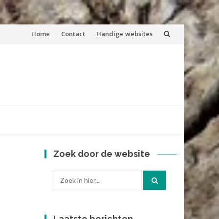
Spring
Home
Contact
Handige websites
naar
inhoud
Zoek door de website
Zoek
naar:
Laatste berichten