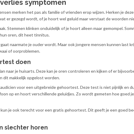
verlies symptomen
nsen merken het pas als familie of vrienden erop wijzen. Herken je deze
 wat er gezegd wordt, of je hoort wel geluid maar verstaat de woorden ni
aak. Stemmen klinken onduidelijk of je hoort alleen maar gemompel. Som
un oren, dit heet tinnitus.
itgaat naarmate je ouder wordt. Maar ook jongere mensen kunnen last kr
awaai of oorproblemen.
rtest doen
an naar je huisarts. Deze kan je oren controleren en kijken of er bijvoorb
an dit makkelijk opgelost worden.
audicien voor een uitgebreide gehoortest. Deze test is niet pijnlijk en d
lefoon op en hoort verschillende geluidjes. Zo wordt gemeten hoe goed je
kun je ook terecht voor een gratis gehoortest. Dit geeft je een goed bee
n slechter horen