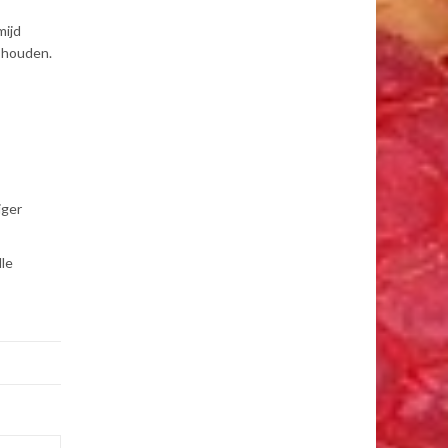
mijd
g houden.
iger
lle