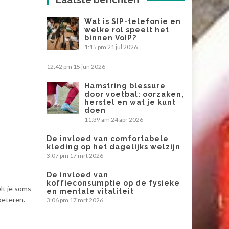
Wat is SIP-telefonie en
welke rol speelt het
binnen VoIP?
1:15 pm
21 jul 2026
12:42 pm
15 jun 2026
Hamstring blessure
door voetbal: oorzaken,
herstel en wat je kunt
doen
11:39 am
24 apr 2026
De invloed van comfortabele
kleding op het dagelijks welzijn
3:07 pm
17 mrt 2026
De invloed van
koffieconsumptie op de fysieke
lt je soms
en mentale vitaliteit
beteren.
3:06 pm
17 mrt 2026