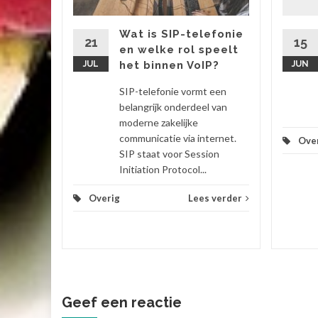
bij stil
van hun
Wat is SIP-telefonie
ngt met
21
15
en welke rol speelt
JUL
het binnen VoIP?
JUN
 verder
SIP-telefonie vormt een
belangrijk onderdeel van
moderne zakelijke
communicatie via internet.
Ove
SIP staat voor Session
Initiation Protocol...
Overig
Lees verder
Geef een reactie