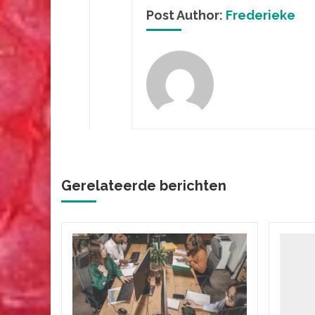
Post Author:
Frederieke
Gerelateerde berichten
 scherp
ogen
t hebben
gVeel