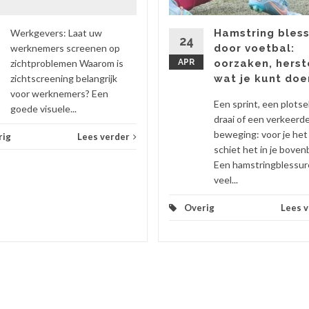
Hamstring bles
Werkgevers: Laat uw
24
door voetbal:
werknemers screenen op
APR
oorzaken, herst
zichtproblemen Waarom is
wat je kunt doe
zichtscreening belangrijk
voor werknemers? Een
Een sprint, een plotse
goede visuele...
draai of een verkeerd
beweging: voor je he
rig
Lees verder
schiet het in je boven
Een hamstringblessur
veel...
Overig
Lees 