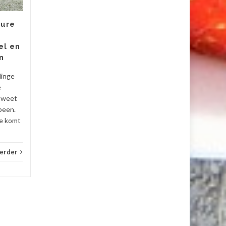
mensen staan er niet bij stil
dat de gezondheid van hun
sure
ogen nauw samenhangt met
wat...
el en
n
Overig
Lees verder
Overi
linge
e
t weet
been.
e komt
verder