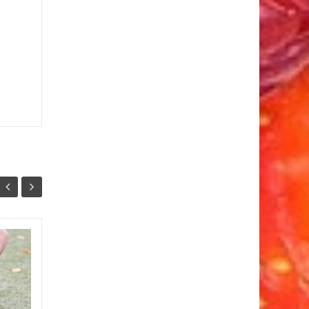
Eten voor een scherp
02
02
gezichtsvermogen
MRT
MRT
Waarom je ogen baat hebben
bij de juiste voedingVeel