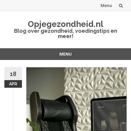
Menu
Spring
Opjegezondheid.nl
naar
Blog over gezondheid, voedingstips en
meer!
inhoud
MENU
Spring
naar
18
inhoud
APR