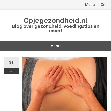
Menu
Spring
Opjegezondheid.nl
naar
Blog over gezondheid, voedingstips en
meer!
inhoud
MENU
Spring
naar
01
inhoud
JUL