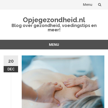
Menu
Spring
Opjegezondheid.nl
naar
Blog over gezondheid, voedingstips en
meer!
inhoud
MENU
Spring
naar
20
inhoud
DEC